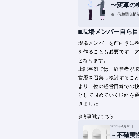
〜変革の
信頼関係構
■現場メンバー自ら
現場メンバーを前向きに
を作ることも必要です。
となります。
上記事例では、経営者が
営層を召集し検討するこ
より上位の経営目線での
として固めていく取組を
きました。
参考事例はこちら
2023年4月10日
～不確実