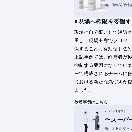
信頼関係構
■現場へ権限を委譲す
現場に自分事として浸透
重し、現場主導でプロジ
保することも有効な手法と
上記事例では、経営者が
抑制する要因になってい
ーで構成されるチームに
における新たな気づきが
ました。
参考事例はこちら
2023年3月28日
〜スーパ
ミドルマネ