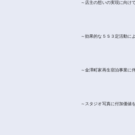
～店主の想いの実現に向け
～効果的な５Ｓ３定活動に
～金澤町家再生宿泊事業に伴
～スタジオ写真に付加価値