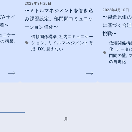
2023年3月25日
〜ミドルマネジメントを巻き込
2023年4月10日
CAサイ
〜製造原価の
み課題設定。部門間コミュニケ
着〜
に基づく合理
ーション強化〜
挑戦〜
ュニケー
信頼関係構築
社内コミュニケー
ルの構築
ション
ミドルマネジメント育
信頼関係構
成
DX
見えない
化
データ
門間の壁
の自走化
月