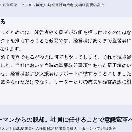
築
経営理念・ビジョン策定
中期経営計画策定
次期経営層の育成
る
させるためには、経営者や支援者が取組を押し付けるのではな
ェクトを推進することも必要です。経営者はあくまで監督者に
なります。
極めて優秀であるがゆえに何でもやってしまう、それが現場従
ました。当社において当時の重要取組事項であった新工場のレ
任せ、経営者および支援者はサポートに徹することにしました
複数得られただけでなく、リーダーたちの成長や経営課題に対
ーマンからの脱却。社員に任せることで意識変革
ジメント育成
従業員への権限移譲
従業員育成
リーダーシップ
現場改善